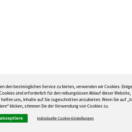
en den bestmöglichen Service zu bieten, verwenden wir Cookies. Einig
 Cookies sind erforderlich für den reibungslosen Ablauf dieser Website,
 helfen uns, Inhalte auf Sie zugeschnitten anzubieten. Wenn Sie auf „I
iere“ klicken, stimmen Sie der Verwendung von Cookies zu.
KONTAKT
BAUP
 akzeptiere
Individuelle Cookie-Einstellungen
Tel. 03643 778140-0
Baul
service@fdata.de
Baue