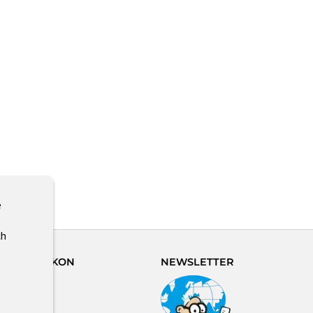
e
ch
REISLEXIKON
NEWSLETTER
eistungen
lemente