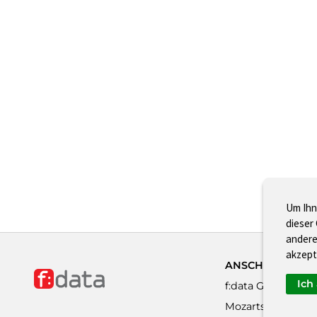
Um Ihn
dieser
andere
akzept
ANSCHRIFT
Ich
f:data GmbH
Mozartstraße 16